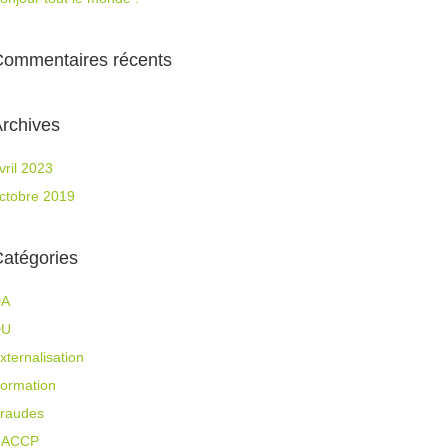
Commentaires récents
rchives
vril 2023
ctobre 2019
atégories
DA
DU
xternalisation
ormation
raudes
HACCP