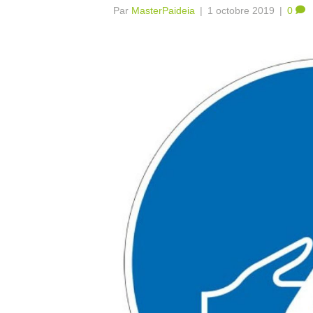
Par
MasterPaideia
|
1 octobre 2019
|
0