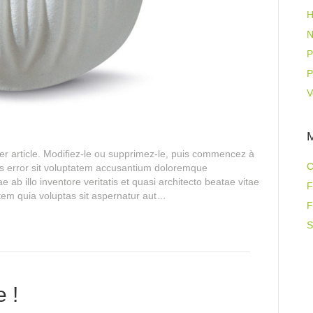
H
N
P
V
r article. Modifiez-le ou supprimez-le, puis commencez à
C
tus error sit voluptatem accusantium doloremque
ab illo inventore veritatis et quasi architecto beatae vitae
F
tem quia voluptas sit aspernatur aut…
F
S
 !