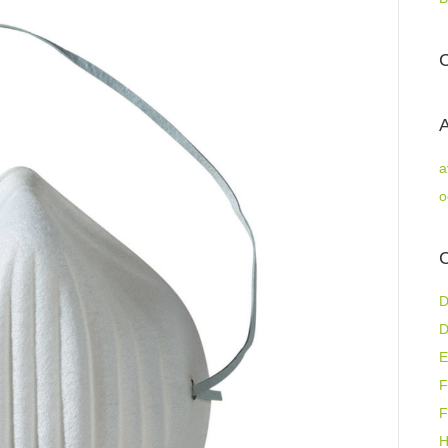
A
a
o
C
E
F
F