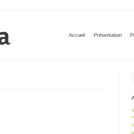
Accueil
Présentation
P
A
T
v
U
B