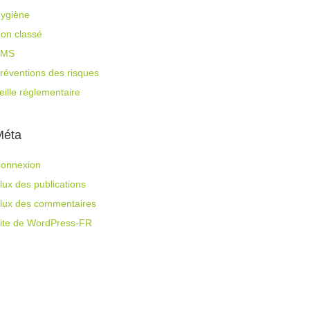
ygiène
on classé
PMS
réventions des risques
eille réglementaire
Méta
onnexion
lux des publications
lux des commentaires
ite de WordPress-FR