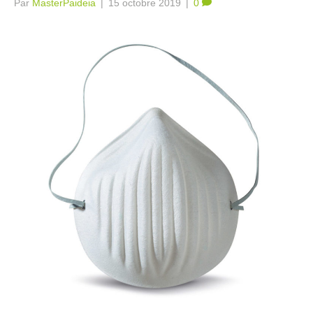
Par
MasterPaideia
|
15 octobre 2019
|
0