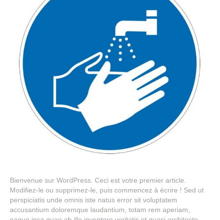
Bienvenue sur WordPress. Ceci est votre premier article.
Modifiez-le ou supprimez-le, puis commencez à écrire ! Sed ut
perspiciatis unde omnis iste natus error sit voluptatem
accusantium doloremque laudantium, totam rem aperiam,
eaque ipsa quae ab illo inventore veritatis et quasi architecto