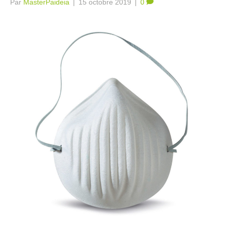
Par
MasterPaideia
|
15 octobre 2019
|
0