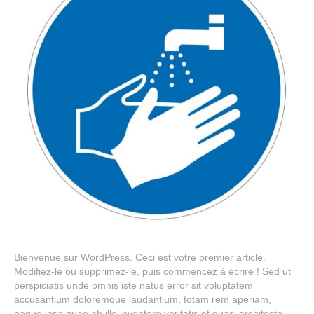
Bienvenue sur WordPress. Ceci est votre premier article.
Modifiez-le ou supprimez-le, puis commencez à écrire ! Sed ut
perspiciatis unde omnis iste natus error sit voluptatem
accusantium doloremque laudantium, totam rem aperiam,
eaque ipsa quae ab illo inventore veritatis et quasi architecto